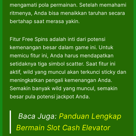
mengamati pola permainan. Setelah memahami
ritmenya, Anda bisa menaikkan taruhan secara
bertahap saat merasa yakin.
Fitur Free Spins adalah inti dari potensi
kemenangan besar dalam game ini. Untuk
memicu fitur ini, Anda harus mendapatkan
setidaknya tiga simbol scatter. Saat fitur ini
aktif, wild yang muncul akan terkunci sticky dan
meningkatkan pengali kemenangan Anda.
Semakin banyak wild yang muncul, semakin
besar pula potensi jackpot Anda.
Baca Juga:
Panduan Lengkap
Bermain Slot Cash Elevator