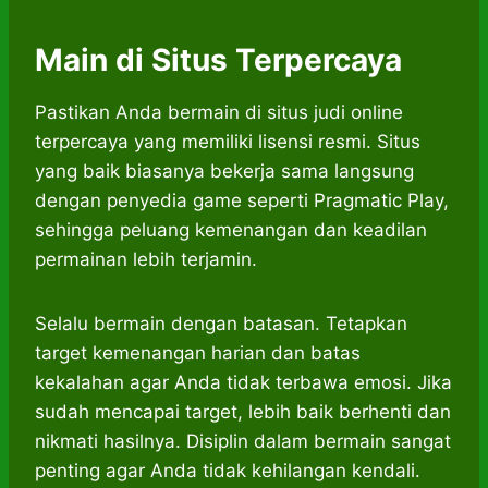
Main di Situs Terpercaya
Pastikan Anda bermain di situs judi online
terpercaya yang memiliki lisensi resmi. Situs
yang baik biasanya bekerja sama langsung
dengan penyedia game seperti Pragmatic Play,
sehingga peluang kemenangan dan keadilan
permainan lebih terjamin.
Selalu bermain dengan batasan. Tetapkan
target kemenangan harian dan batas
kekalahan agar Anda tidak terbawa emosi. Jika
sudah mencapai target, lebih baik berhenti dan
nikmati hasilnya. Disiplin dalam bermain sangat
penting agar Anda tidak kehilangan kendali.