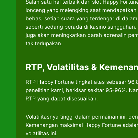
Salah satu hal terbaik dari slot Happy Fort
lonceng yang melengking saat mendapatkan 
bebas, setiap suara yang terdengar di dal
seperti sedang berada di kasino sungguhan.
juga akan meningkatkan darah adrenalin pe
tak terlupakan.
RTP, Volatilitas & Kemen
RTP Happy Fortune tingkat atas sebesar 96,85
penelitian kami, berkisar sekitar 95-96%. N
RTP yang dapat disesuaikan.
Volatilitasnya tinggi dalam permainan ini, den
Kemenangan maksimal Happy Fortune adalah 
volatilitas ini.