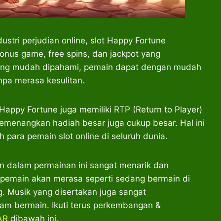
stri perjudian online, slot Happy Fortune
onus game, free spins, dan jackpot yang
ang mudah dipahami, pemain dapat dengan mudah
pa merasa kesulitan.
t Happy Fortune juga memiliki RTP (Return to Player)
emenangkan hadiah besar juga cukup besar. Hal ini
 para pemain slot online di seluruh dunia.
kan dalam permainan ini sangat menarik dan
 pemain akan merasa seperti sedang bermain di
. Musik yang disertakan juga sangat
 bermain. Ikuti terus perkembangan &
AR
dibawah ini.