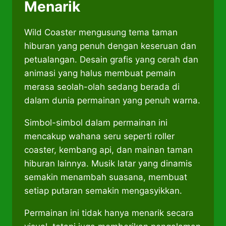
Menarik
Wild Coaster mengusung tema taman
hiburan yang penuh dengan keseruan dan
petualangan. Desain grafis yang cerah dan
animasi yang halus membuat pemain
merasa seolah-olah sedang berada di
dalam dunia permainan yang penuh warna.
Simbol-simbol dalam permainan ini
mencakup wahana seru seperti roller
coaster, kembang api, dan mainan taman
hiburan lainnya. Musik latar yang dinamis
semakin menambah suasana, membuat
setiap putaran semakin mengasyikkan.
Permainan ini tidak hanya menarik secara