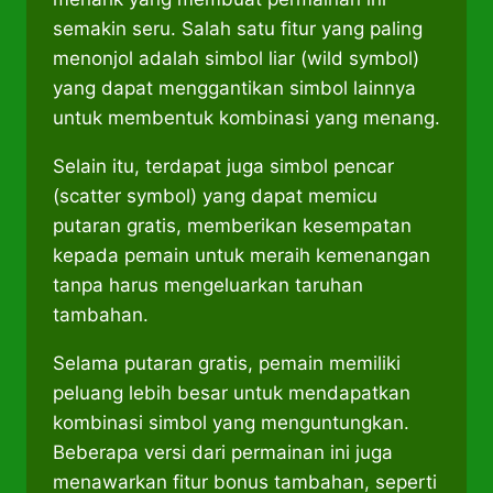
semakin seru. Salah satu fitur yang paling
menonjol adalah simbol liar (wild symbol)
yang dapat menggantikan simbol lainnya
untuk membentuk kombinasi yang menang.
Selain itu, terdapat juga simbol pencar
(scatter symbol) yang dapat memicu
putaran gratis, memberikan kesempatan
kepada pemain untuk meraih kemenangan
tanpa harus mengeluarkan taruhan
tambahan.
Selama putaran gratis, pemain memiliki
peluang lebih besar untuk mendapatkan
kombinasi simbol yang menguntungkan.
Beberapa versi dari permainan ini juga
menawarkan fitur bonus tambahan, seperti