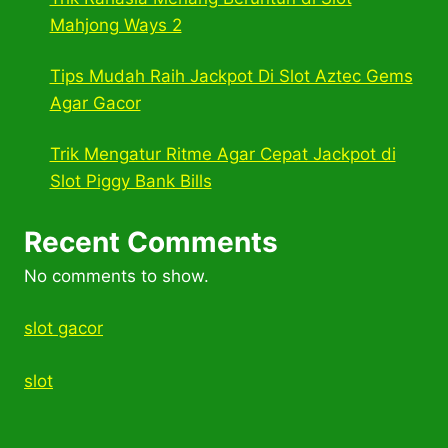
Mahjong Ways 2
Tips Mudah Raih Jackpot Di Slot Aztec Gems
Agar Gacor
Trik Mengatur Ritme Agar Cepat Jackpot di
Slot Piggy Bank Bills
Recent Comments
No comments to show.
slot gacor
slot