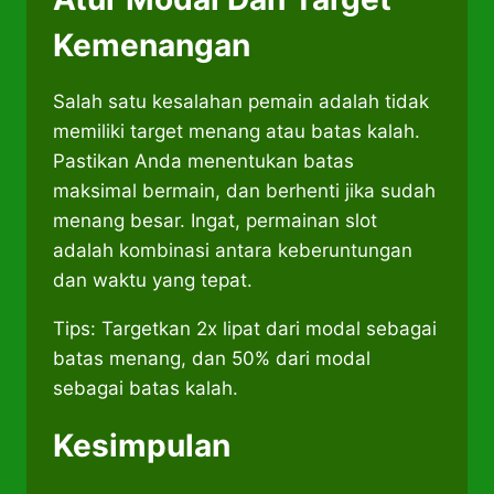
Kemenangan
Salah satu kesalahan pemain adalah tidak
memiliki target menang atau batas kalah.
Pastikan Anda menentukan batas
maksimal bermain, dan berhenti jika sudah
menang besar. Ingat, permainan slot
adalah kombinasi antara keberuntungan
dan waktu yang tepat.
Tips: Targetkan 2x lipat dari modal sebagai
batas menang, dan 50% dari modal
sebagai batas kalah.
Kesimpulan