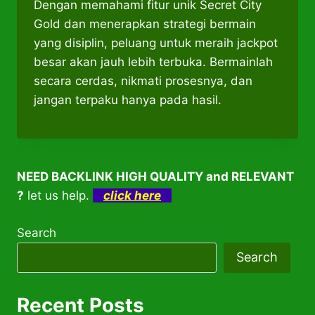
Dengan memahami fitur unik Secret City
Gold dan menerapkan strategi bermain
yang disiplin, peluang untuk meraih jackpot
besar akan jauh lebih terbuka. Bermainlah
secara cerdas, nikmati prosesnya, dan
jangan terpaku hanya pada hasil.
NEED BACKLINK HIGH QUALITY and RELEVANT
?
let us help.
click here
Search
Search
Recent Posts