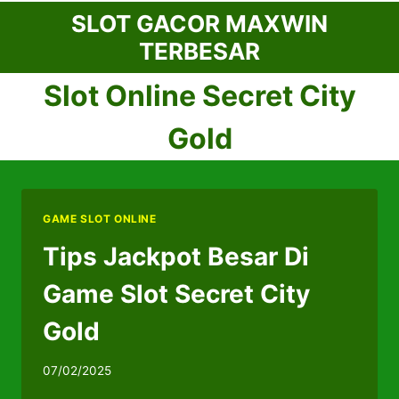
Skip
SLOT GACOR MAXWIN
to
TERBESAR
content
Slot Online Secret City
Gold
GAME SLOT ONLINE
Tips Jackpot Besar Di
Game Slot Secret City
Gold
07/02/2025