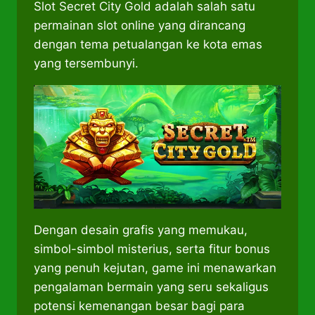
Slot Secret City Gold adalah salah satu
permainan slot online yang dirancang
dengan tema petualangan ke kota emas
yang tersembunyi.
Dengan desain grafis yang memukau,
simbol-simbol misterius, serta fitur bonus
yang penuh kejutan, game ini menawarkan
pengalaman bermain yang seru sekaligus
potensi kemenangan besar bagi para