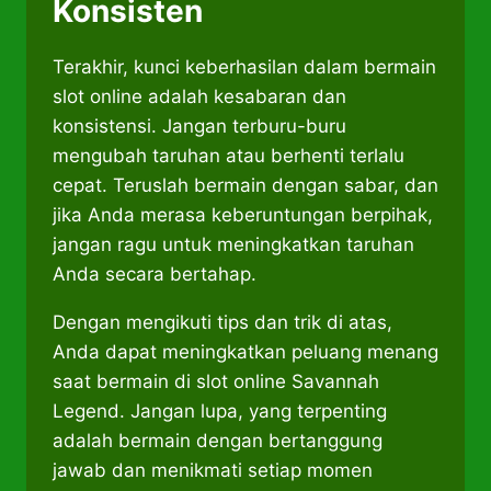
Konsisten
Terakhir, kunci keberhasilan dalam bermain
slot online adalah kesabaran dan
konsistensi. Jangan terburu-buru
mengubah taruhan atau berhenti terlalu
cepat. Teruslah bermain dengan sabar, dan
jika Anda merasa keberuntungan berpihak,
jangan ragu untuk meningkatkan taruhan
Anda secara bertahap.
Dengan mengikuti tips dan trik di atas,
Anda dapat meningkatkan peluang menang
saat bermain di slot online Savannah
Legend. Jangan lupa, yang terpenting
adalah bermain dengan bertanggung
jawab dan menikmati setiap momen