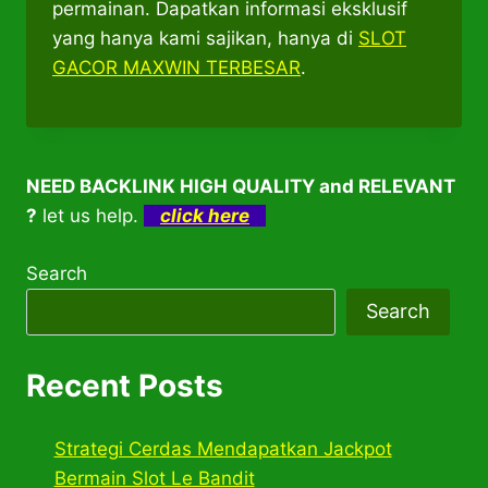
permainan. Dapatkan informasi eksklusif
yang hanya kami sajikan, hanya di
SLOT
GACOR MAXWIN TERBESAR
.
NEED BACKLINK HIGH QUALITY and RELEVANT
?
let us help.
click here
Search
Search
Recent Posts
Strategi Cerdas Mendapatkan Jackpot
Bermain Slot Le Bandit