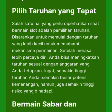
Pilih Taruhan yang Tepat
Salah satu hal yang perlu diperhatikan saat
bermain slot adalah pemilihan taruhan.
Disarankan untuk memulai dengan taruhan
yang lebih kecil untuk memahami
mekanisme permainan. Setelah merasa
lebih percaya diri, Anda bisa meningkatkan
taruhan sesuai dengan anggaran yang
Anda tetapkan. Ingat, semakin tinggi
taruhan Anda, semakin besar potensi
kemenangan, namun juga semakin tinggi
risiko yang dihadapi.
Bermain Sabar dan