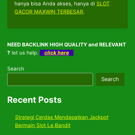
hanya bisa Anda akses, hanya di
SLOT
GACOR MAXWIN TERBESAR
.
NEED BACKLINK HIGH QUALITY and RELEVANT
?
let us help.
click here
Search
Search
Recent Posts
Strategi Cerdas Mendapatkan Jackpot
Bermain Slot Le Bandit