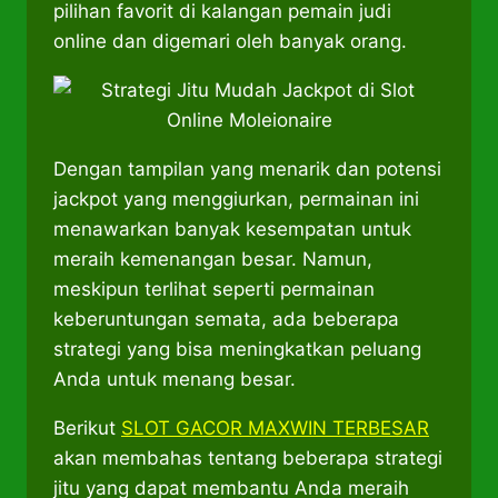
pilihan favorit di kalangan pemain judi
online dan digemari oleh banyak orang.
Dengan tampilan yang menarik dan potensi
jackpot yang menggiurkan, permainan ini
menawarkan banyak kesempatan untuk
meraih kemenangan besar. Namun,
meskipun terlihat seperti permainan
keberuntungan semata, ada beberapa
strategi yang bisa meningkatkan peluang
Anda untuk menang besar.
Berikut
SLOT GACOR MAXWIN TERBESAR
akan membahas tentang beberapa strategi
jitu yang dapat membantu Anda meraih