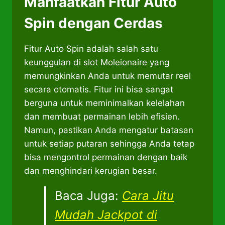
Manfaatkan Fitur Auto
Spin dengan Cerdas
Fitur Auto Spin adalah salah satu
keunggulan di slot Moleionaire yang
memungkinkan Anda untuk memutar reel
secara otomatis. Fitur ini bisa sangat
berguna untuk meminimalkan kelelahan
dan membuat permainan lebih efisien.
Namun, pastikan Anda mengatur batasan
untuk setiap putaran sehingga Anda tetap
bisa mengontrol permainan dengan baik
dan menghindari kerugian besar.
Baca Juga:
Cara Jitu
Mudah Jackpot di