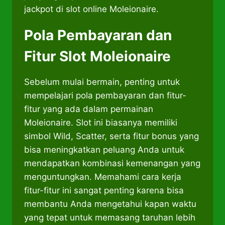
jackpot di slot online Moleionaire.
Pola Pembayaran dan
Fitur Slot Moleionaire
Sebelum mulai bermain, penting untuk
mempelajari pola pembayaran dan fitur-
fitur yang ada dalam permainan
Moleionaire. Slot ini biasanya memiliki
simbol Wild, Scatter, serta fitur bonus yang
bisa meningkatkan peluang Anda untuk
mendapatkan kombinasi kemenangan yang
menguntungkan. Memahami cara kerja
fitur-fitur ini sangat penting karena bisa
membantu Anda mengetahui kapan waktu
yang tepat untuk memasang taruhan lebih