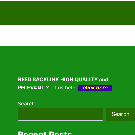
NEED BACKLINK HIGH QUALITY and
RELEVANT ?
let us help.
click here
Search
Search
Recent Posts