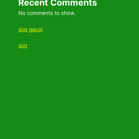
Recent Comments
No comments to show.
slot gacor
slot