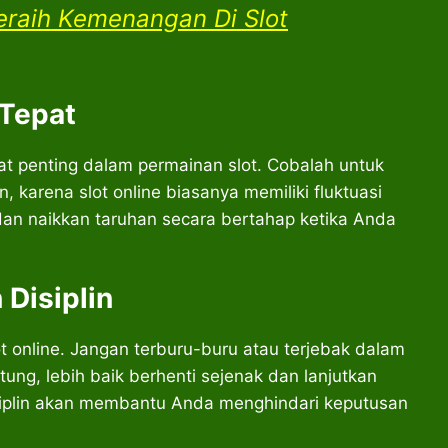
raih Kemenangan Di Slot
 Tepat
t penting dalam permainan slot. Cobalah untuk
n, karena slot online biasanya memiliki fluktuasi
dan naikkan taruhan secara bertahap ketika Anda
Disiplin
 online. Jangan terburu-buru atau terjebak dalam
ung, lebih baik berhenti sejenak dan lanjutkan
siplin akan membantu Anda menghindari keputusan