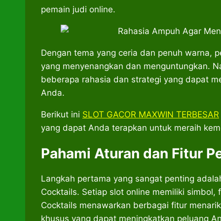
pemain judi online.
Dengan tema yang ceria dan penuh warna, 
yang menyenangkan dan menguntungkan. Namu
beberapa rahasia dan strategi yang dapat
Anda.
Berikut ini
SLOT GACOR MAXWIN TERBESAR
yang dapat Anda terapkan untuk meraih kem
Pahami Aturan dan Fitur P
Langkah pertama yang sangat penting adala
Cocktails. Setiap slot online memiliki simbol
Cocktails menawarkan berbagai fitur menarik s
khusus yang dapat meningkatkan peluang Anda