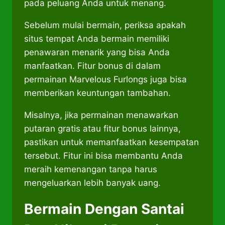
pada peluang Anda untuk menang.
Sebelum mulai bermain, periksa apakah
situs tempat Anda bermain memiliki
penawaran menarik yang bisa Anda
manfaatkan. Fitur bonus di dalam
permainan Marvelous Furlongs juga bisa
memberikan keuntungan tambahan.
Misalnya, jika permainan menawarkan
putaran gratis atau fitur bonus lainnya,
pastikan untuk memanfaatkan kesempatan
tersebut. Fitur ini bisa membantu Anda
meraih kemenangan tanpa harus
mengeluarkan lebih banyak uang.
Bermain Dengan Santai