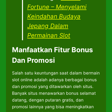
Fortune – Menyelami
Keindahan Budaya
Jepang Dalam
Permainan Slot
Manfaatkan Fitur Bonus
Dan Promosi
Salah satu keuntungan saat dalam bermain
slot online adalah adanya berbagai bonus
dan promosi yang ditawarkan oleh situs.
Banyak situs menawarkan bonus selamat
datang, dengan putaran gratis, dan
promosi lainnya yang bisa meningkatkan