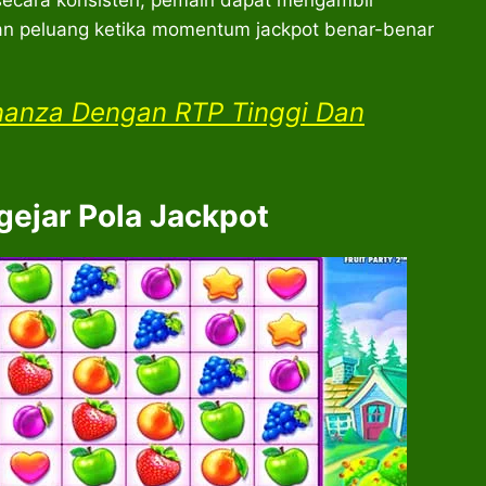
kan peluang ketika momentum jackpot benar-benar
nanza Dengan RTP Tinggi Dan
ejar Pola Jackpot