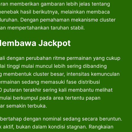
aran memberikan gambaran lebih jelas tentang
menebak hasil berikutnya, melainkan membaca
seluruhan. Dengan pemahaman mekanisme cluster
an mempertahankan taruhan stabil.
 Membawa Jackpot
ali dengan perubahan ritme permainan yang cukup
ai tinggi mulai muncul lebih sering dibanding
g membentuk cluster besar, intensitas kemunculan
ermainan sedang memasuki fase distribusi
 putaran terakhir sering kali membantu melihat
 mulai berkumpul pada area tertentu papan
ar semakin terbuka.
 bertahap dengan nominal sedang secara beruntun.
 aktif, bukan dalam kondisi stagnan. Rangkaian