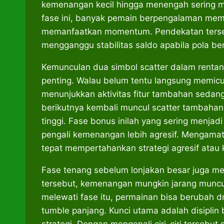
kemenangan kecil hingga menengah sering m
fase ini, banyak pemain berpengalaman memi
memanfaatkan momentum. Pendekatan tersebut 
mengganggu stabilitas saldo apabila pola b
Kemunculan dua simbol scatter dalam rentang
penting. Walau belum tentu langsung memicu 
menunjukkan aktivitas fitur tambahan sedan
berikutnya kembali muncul scatter tambaha
tinggi. Fase bonus inilah yang sering menja
pengali kemenangan lebih agresif. Mengama
tepat mempertahankan strategi agresif atau 
Fase tenang sebelum lonjakan besar juga men
tersebut, kemenangan mungkin jarang muncul
melewati fase itu, permainan bisa berubah dr
tumble panjang. Kunci utama adalah disipli
strategi. Dengan mengenali ciri-ciri tersebu