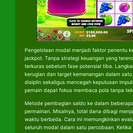
Pengelolaan modal menjadi faktor penentu k
jackpot. Tanpa strategi keuangan yang teren
terkuras sebelum fase potensial tiba. Lang
kerugian dan target kemenangan dalam satu
disiplin sekaligus mencegah keputusan impuls
pemain dapat fokus membaca pola tanpa tek
Metode pembagian saldo ke dalam beberapa se
permainan. Misalnya, total dana dibagi menj
waktu berbeda. Cara ini memungkinkan eval
seluruh modal dalam satu percobaan. Ketika