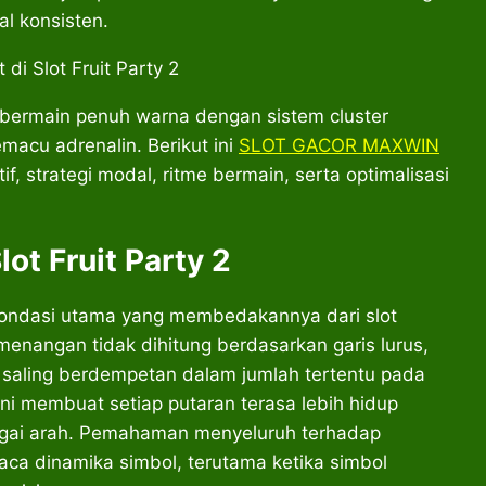
al konsisten.
 bermain penuh warna dengan sistem cluster
macu adrenalin. Berikut ini
SLOT GACOR MAXWIN
, strategi modal, ritme bermain, serta optimalisasi
ot Fruit Party 2
 fondasi utama yang membedakannya dari slot
enangan tidak dihitung berdasarkan garis lurus,
g saling berdempetan dalam jumlah tertentu pada
ini membuat setiap putaran terasa lebih hidup
agai arah. Pemahaman menyeluruh terhadap
a dinamika simbol, terutama ketika simbol