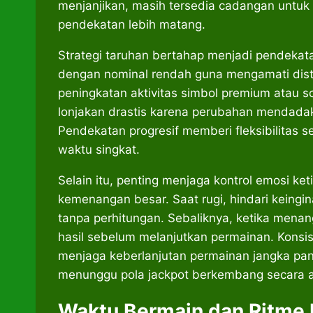
menjanjikan, masih tersedia cadangan untu
pendekatan lebih matang.
Strategi taruhan bertahap menjadi pendeka
dengan nominal rendah guna mengamati distri
peningkatan aktivitas simbol premium atau sc
lonjakan drastis karena perubahan mendad
Pendekatan progresif memberi fleksibilitas 
waktu singkat.
Selain itu, penting menjaga kontrol emosi k
kemenangan besar. Saat rugi, hindari keing
tanpa perhitungan. Sebaliknya, ketika men
hasil sebelum melanjutkan permainan. Kons
menjaga keberlanjutan permainan jangka pan
menunggu pola jackpot berkembang secara a
Waktu Bermain dan Ritme 