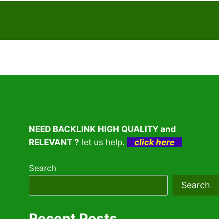
NEED BACKLINK HIGH QUALITY and
RELEVANT ?
let us help.
click here
Search
Search
Recent Posts