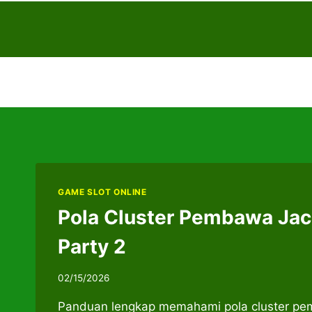
Skip
to
content
GAME SLOT ONLINE
Pola Cluster Pembawa Jack
Party 2
02/15/2026
Panduan lengkap memahami pola cluster pemba