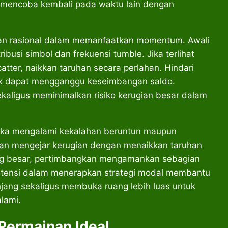
k mencoba kembali pada waktu lain dengan
tan rasional dalam memanfaatkan momentum. Awali
busi simbol dan frekuensi tumble. Jika terlihat
atter, naikkan taruhan secara perlahan. Hindari
ak dapat mengganggu keseimbangan saldo.
sekaligus meminimalkan risiko kerugian besar dalam
etika mengalami kekalahan beruntun maupun
inan mengejar kerugian dengan menaikkan taruhan
ang besar, pertimbangkan mengamankan sebagian
istensi dalam menerapkan strategi modal membantu
jang sekaligus membuka ruang lebih luas untuk
lami.
Permainan Ideal