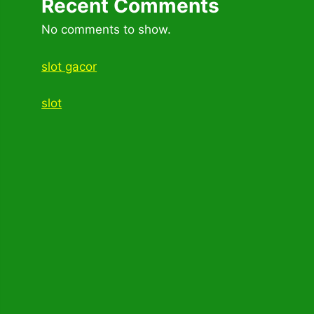
Recent Comments
No comments to show.
slot gacor
slot