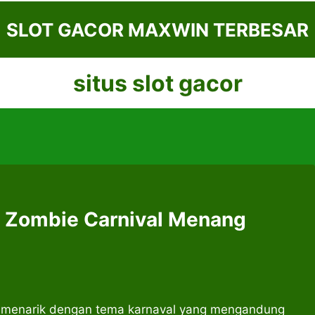
SLOT GACOR MAXWIN TERBESAR
situs slot gacor
t Zombie Carnival Menang
g menarik dengan tema karnaval yang mengandung