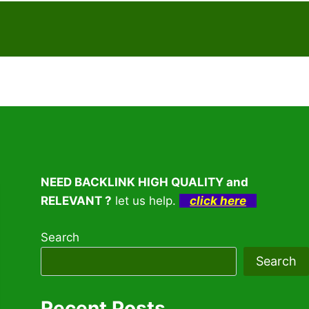
NEED BACKLINK HIGH QUALITY and
RELEVANT ?
let us help.
click here
Search
Search
Recent Posts