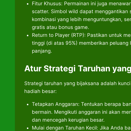
Fitur Khusus: Permainan ini juga menawar
scatter. Simbol wild dapat menggantikan
kombinasi yang lebih menguntungkan, sem
gratis atau bonus game.
Return to Player (RTP): Pastikan untuk m
tinggi (di atas 95%) memberikan peluang
panjang.
Atur Strategi Taruhan yang
Strategi taruhan yang bijaksana adalah ku
hadiah besar:
Tetapkan Anggaran: Tentukan berapa ban
bermain. Mengikuti anggaran ini akan m
dan mencegah kerugian besar.
Mulai dengan Taruhan Kecil: Jika Anda bar