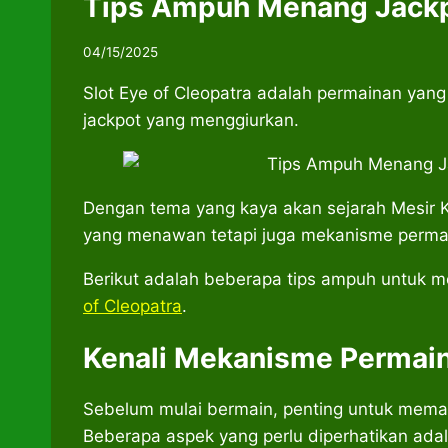
Tips Ampuh Menang Jackpot
04/15/2025
Slot Eye of Cleopatra adalah permainan yan
jackpot yang menggiurkan.
Dengan tema yang kaya akan sejarah Mesir Ku
yang menawan tetapi juga mekanisme perma
Berikut adalah beberapa tips ampuh untuk
of Cleopatra
.
Kenali Mekanisme Permai
Sebelum mulai bermain, penting untuk memah
Beberapa aspek yang perlu diperhatikan adal