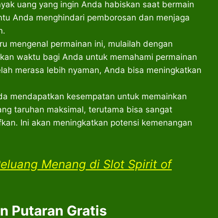
yak uang yang ingin Anda habiskan saat bermain
antu Anda menghindari pemborosan dan menjaga
n.
ru mengenal permainan ini, mulailah dengan
erikan waktu bagi Anda untuk memahami permainan
telah merasa lebih nyaman, Anda bisa meningkatkan
nda mendapatkan kesempatan untuk memainkan
ng taruhan maksimal, terutama bisa sangat
ifkan. Ini akan meningkatkan potensi kemenangan
luang Menang di Slot Spirit of
n Putaran Gratis