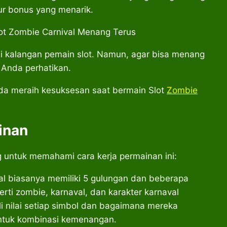
ur bonus yang menarik.
 di kalangan pemain slot. Namun, agar bisa menang
 Anda perhatikan.
a meraih kesuksesan saat bermain Slot
Zombie
inan
 untuk memahami cara kerja permainan ini:
al biasanya memiliki 5 gulungan dan beberapa
rti zombie, karnaval, dan karakter karnaval
ali nilai setiap simbol dan bagaimana mereka
entuk kombinasi kemenangan.