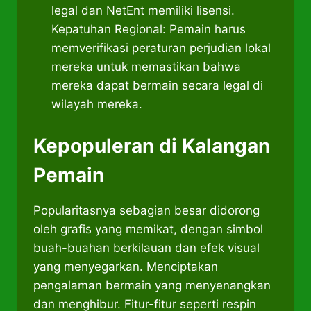
legal dan NetEnt memiliki lisensi.
Kepatuhan Regional: Pemain harus
memverifikasi peraturan perjudian lokal
mereka untuk memastikan bahwa
mereka dapat bermain secara legal di
wilayah mereka.
Kepopuleran di Kalangan
Pemain
Popularitasnya sebagian besar didorong
oleh grafis yang memikat, dengan simbol
buah-buahan berkilauan dan efek visual
yang menyegarkan. Menciptakan
pengalaman bermain yang menyenangkan
dan menghibur. Fitur-fitur seperti respin