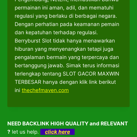
permainan ini aman, adil, dan mematuhi
regulasi yang berlaku di berbagai negara.
Dengan perhatian pada keamanan pemain
dan kepatuhan terhadap regulasi.
Berryburst Slot tidak hanya menawarkan
hiburan yang menyenangkan tetapi juga
pengalaman bermain yang terpercaya dan
bertanggung jawab. Simak terus informasi
terlengkap tentang SLOT GACOR MAXWIN
TERBESAR hanya dengan klik link berikut
ini
thechefmaven.com
NEED BACKLINK HIGH QUALITY and RELEVANT
?
let us help.
click here