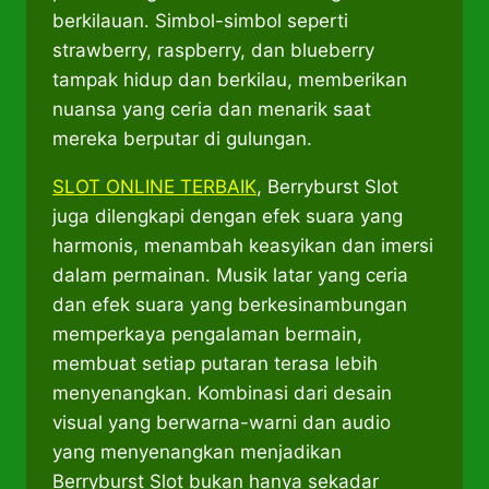
berkilauan. Simbol-simbol seperti
strawberry, raspberry, dan blueberry
tampak hidup dan berkilau, memberikan
nuansa yang ceria dan menarik saat
mereka berputar di gulungan.
SLOT ONLINE TERBAIK
, Berryburst Slot
juga dilengkapi dengan efek suara yang
harmonis, menambah keasyikan dan imersi
dalam permainan. Musik latar yang ceria
dan efek suara yang berkesinambungan
memperkaya pengalaman bermain,
membuat setiap putaran terasa lebih
menyenangkan. Kombinasi dari desain
visual yang berwarna-warni dan audio
yang menyenangkan menjadikan
Berryburst Slot bukan hanya sekadar