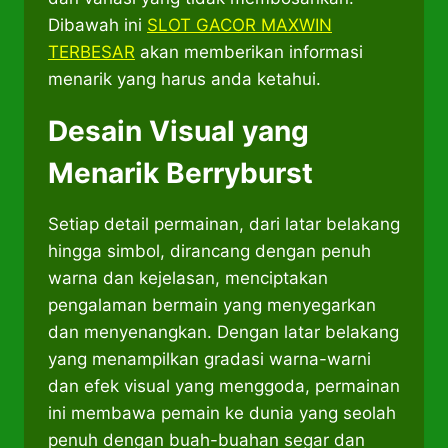
Dibawah ini
SLOT GACOR MAXWIN
TERBESAR
akan memberikan informasi
menarik yang harus anda ketahui.
Desain Visual yang
Menarik Berryburst
Setiap detail permainan, dari latar belakang
hingga simbol, dirancang dengan penuh
warna dan kejelasan, menciptakan
pengalaman bermain yang menyegarkan
dan menyenangkan. Dengan latar belakang
yang menampilkan gradasi warna-warni
dan efek visual yang menggoda, permainan
ini membawa pemain ke dunia yang seolah
penuh dengan buah-buahan segar dan