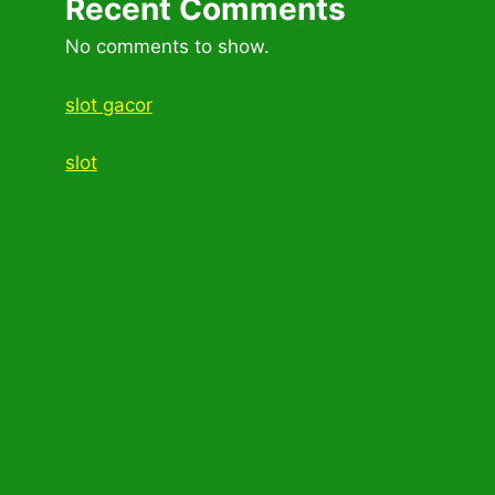
Recent Comments
No comments to show.
slot gacor
slot