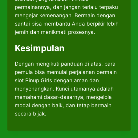
permainannya, dan jangan terlalu terpaku
mengejar kemenangan. Bermain dengan
santai bisa membantu Anda berpikir lebih
jernih dan menikmati prosesnya.
Kesimpulan
Dengan mengikuti panduan di atas, para
pemula bisa memulai perjalanan bermain
slot Pinup Girls dengan aman dan
menyenangkan. Kunci utamanya adalah
memahami dasar-dasarnya, mengelola
modal dengan baik, dan tetap bermain
secara bijak.