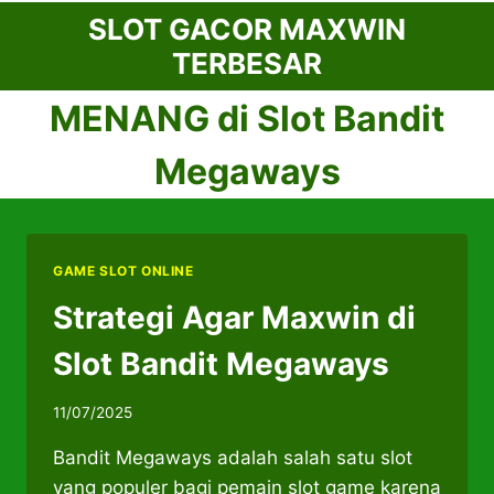
Skip
SLOT GACOR MAXWIN
to
TERBESAR
content
MENANG di Slot Bandit
Megaways
GAME SLOT ONLINE
Strategi Agar Maxwin di
Slot Bandit Megaways
11/07/2025
Bandit Megaways adalah salah satu slot
yang populer bagi pemain slot game karena