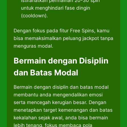
istirahatkan permainan 20-30 spin
untuk menghindari fase dingin
(cooldown).
Dengan fokus pada fitur Free Spins, kamu
bisa memaksimalkan peluang jackpot tanpa
menguras modal.
Bermain dengan Disiplin
dan Batas Modal
Bermain dengan disiplin dan batas modal
membantu anda mengendalikan emosi
serta mencegah kerugian besar. Dengan
menetapkan target kemenangan dan batas
kekalahan sejak awal, anda bisa bermain
lebih tenang, fokus membaca pola