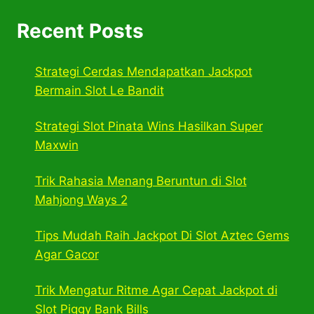
Recent Posts
Strategi Cerdas Mendapatkan Jackpot
Bermain Slot Le Bandit
Strategi Slot Pinata Wins Hasilkan Super
Maxwin
Trik Rahasia Menang Beruntun di Slot
Mahjong Ways 2
Tips Mudah Raih Jackpot Di Slot Aztec Gems
Agar Gacor
Trik Mengatur Ritme Agar Cepat Jackpot di
Slot Piggy Bank Bills