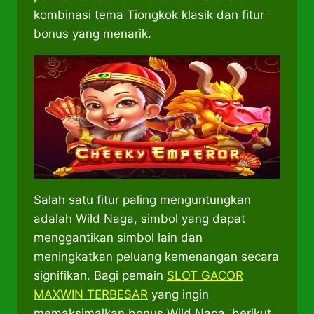
kombinasi tema Tiongkok klasik dan fitur
bonus yang menarik.
Salah satu fitur paling menguntungkan
adalah Wild Naga, simbol yang dapat
menggantikan simbol lain dan
meningkatkan peluang kemenangan secara
signifikan. Bagi pemain
SLOT GACOR
MAXWIN TERBESAR
yang ingin
memaksimalkan bonus Wild Naga, berikut