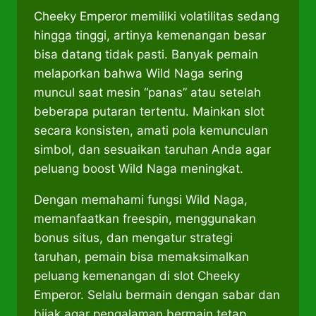
Cheeky Emperor memiliki volatilitas sedang
hingga tinggi, artinya kemenangan besar
bisa datang tidak pasti. Banyak pemain
melaporkan bahwa Wild Naga sering
muncul saat mesin “panas” atau setelah
beberapa putaran tertentu. Mainkan slot
secara konsisten, amati pola kemunculan
simbol, dan sesuaikan taruhan Anda agar
peluang boost Wild Naga meningkat.
Dengan memahami fungsi Wild Naga,
memanfaatkan freespin, menggunakan
bonus situs, dan mengatur strategi
taruhan, pemain bisa memaksimalkan
peluang kemenangan di slot Cheeky
Emperor. Selalu bermain dengan sabar dan
bijak agar pengalaman bermain tetap