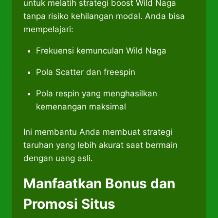
untuk melatih strategi boost Wild Naga
tanpa risiko kehilangan modal. Anda bisa
mempelajari:
Frekuensi kemunculan Wild Naga
Pola Scatter dan freespin
Pola respin yang menghasilkan
kemenangan maksimal
Ini membantu Anda membuat strategi
taruhan yang lebih akurat saat bermain
dengan uang asli.
Manfaatkan Bonus dan
Promosi Situs