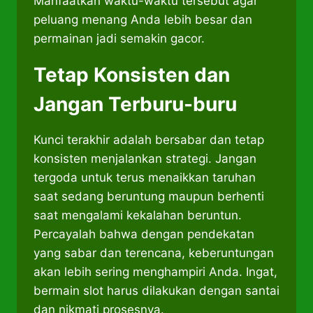
Manfaatkan waktu-waktu tersebut agar
peluang menang Anda lebih besar dan
permainan jadi semakin gacor.
Tetap Konsisten dan
Jangan Terburu-buru
Kunci terakhir adalah bersabar dan tetap
konsisten menjalankan strategi. Jangan
tergoda untuk terus menaikkan taruhan
saat sedang beruntung maupun berhenti
saat mengalami kekalahan beruntun.
Percayalah bahwa dengan pendekatan
yang sabar dan terencana, keberuntungan
akan lebih sering menghampiri Anda. Ingat,
bermain slot harus dilakukan dengan santai
dan nikmati prosesnya.