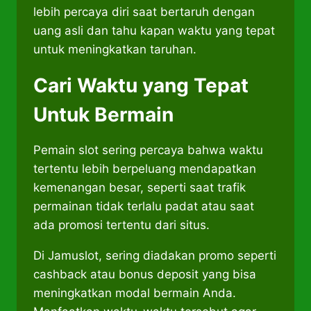
lebih percaya diri saat bertaruh dengan
uang asli dan tahu kapan waktu yang tepat
untuk meningkatkan taruhan.
Cari Waktu yang Tepat
Untuk Bermain
Pemain slot sering percaya bahwa waktu
tertentu lebih berpeluang mendapatkan
kemenangan besar, seperti saat trafik
permainan tidak terlalu padat atau saat
ada promosi tertentu dari situs.
Di Jamuslot, sering diadakan promo seperti
cashback atau bonus deposit yang bisa
meningkatkan modal bermain Anda.