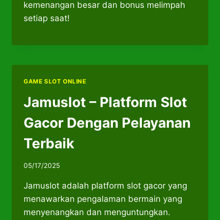
kemenangan besar dan bonus melimpah
setiap saat!
GAME SLOT ONLINE
Jamuslot – Platform Slot
Gacor Dengan Pelayanan
Terbaik
05/17/2025
Jamuslot adalah platform slot gacor yang
menawarkan pengalaman bermain yang
menyenangkan dan menguntungkan.