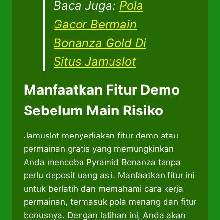
Baca Juga:
Pola
Gacor Bermain
Bonanza Gold Di
Situs Jamuslot
Manfaatkan Fitur Demo
Sebelum Main Risiko
Jamuslot menyediakan fitur demo atau
permainan gratis yang memungkinkan
Anda mencoba Pyramid Bonanza tanpa
perlu deposit uang asli. Manfaatkan fitur ini
untuk berlatih dan memahami cara kerja
permainan, termasuk pola menang dan fitur
bonusnya. Dengan latihan ini, Anda akan