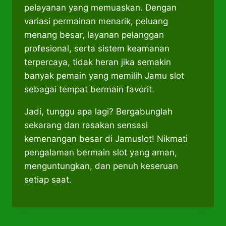
pelayanan yang memuaskan. Dengan
variasi permainan menarik, peluang
menang besar, layanan pelanggan
profesional, serta sistem keamanan
terpercaya, tidak heran jika semakin
banyak pemain yang memilih Jamu slot
sebagai tempat bermain favorit.
Jadi, tunggu apa lagi? Bergabunglah
sekarang dan rasakan sensasi
kemenangan besar di Jamuslot! Nikmati
pengalaman bermain slot yang aman,
menguntungkan, dan penuh keseruan
setiap saat.