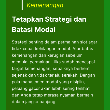
Kemenangan
Tetapkan Strategi dan
Batasi Modal
Strategi penting dalam permainan slot agar
tidak cepat kehilangan modal. Atur batas
kemenangan dan kerugian sebelum
memulai permainan. Jika sudah mencapai
target kemenangan, sebaiknya berhenti
sejenak dan tidak terlalu serakah. Dengan
pola manajemen modal yang disiplin,
peluang gacor akan lebih sering terlihat
dan Anda tetap merasa nyaman bermain
dalam jangka panjang.