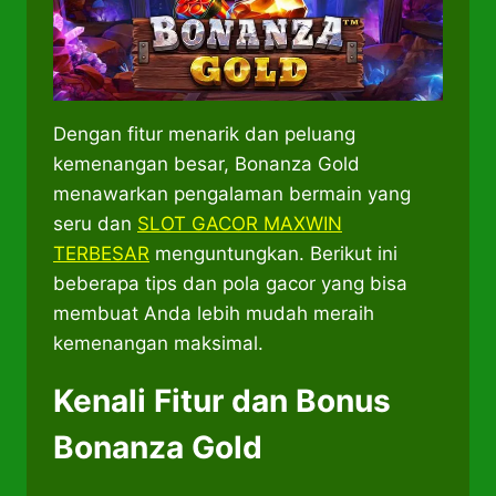
Dengan fitur menarik dan peluang
kemenangan besar, Bonanza Gold
menawarkan pengalaman bermain yang
seru dan
SLOT GACOR MAXWIN
TERBESAR
menguntungkan. Berikut ini
beberapa tips dan pola gacor yang bisa
membuat Anda lebih mudah meraih
kemenangan maksimal.
Kenali Fitur dan Bonus
Bonanza Gold