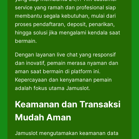
service yang ramah dan profesional siap
membantu segala kebutuhan, mulai dari
proses pendaftaran, deposit, penarikan,
hingga solusi jika mengalami kendala saat
bermain.
Dengan layanan live chat yang responsif
dan inovatif, pemain merasa nyaman dan
aman saat bermain di platform ini.
Kepercayaan dan kenyamanan pemain
adalah fokus utama Jamuslot.
Keamanan dan Transaksi
Mudah Aman
Jamuslot mengutamakan keamanan data