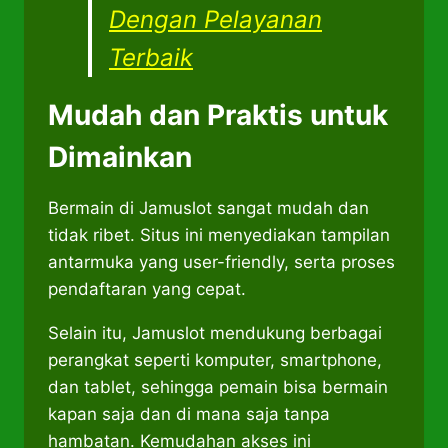
Dengan Pelayanan
Terbaik
Mudah dan Praktis untuk
Dimainkan
Bermain di Jamuslot sangat mudah dan
tidak ribet. Situs ini menyediakan tampilan
antarmuka yang user-friendly, serta proses
pendaftaran yang cepat.
Selain itu, Jamuslot mendukung berbagai
perangkat seperti komputer, smartphone,
dan tablet, sehingga pemain bisa bermain
kapan saja dan di mana saja tanpa
hambatan. Kemudahan akses ini