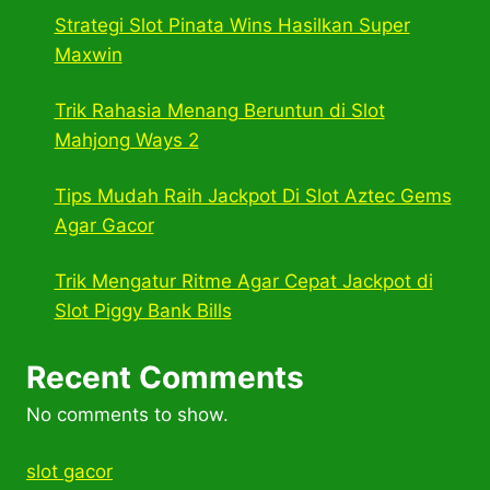
Strategi Slot Pinata Wins Hasilkan Super
Maxwin
Trik Rahasia Menang Beruntun di Slot
Mahjong Ways 2
Tips Mudah Raih Jackpot Di Slot Aztec Gems
Agar Gacor
Trik Mengatur Ritme Agar Cepat Jackpot di
Slot Piggy Bank Bills
Recent Comments
No comments to show.
slot gacor