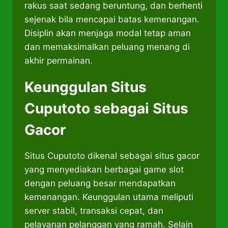
rakus saat sedang beruntung, dan berhenti
sejenak bila mencapai batas kemenangan.
Disiplin akan menjaga modal tetap aman
dan memaksimalkan peluang menang di
akhir permainan.
Keunggulan Situs
Cuputoto sebagai Situs
Gacor
Situs Cuputoto dikenal sebagai situs gacor
yang menyediakan berbagai game slot
dengan peluang besar mendapatkan
kemenangan. Keunggulan utama meliputi
server stabil, transaksi cepat, dan
pelayanan pelanggan yang ramah. Selain