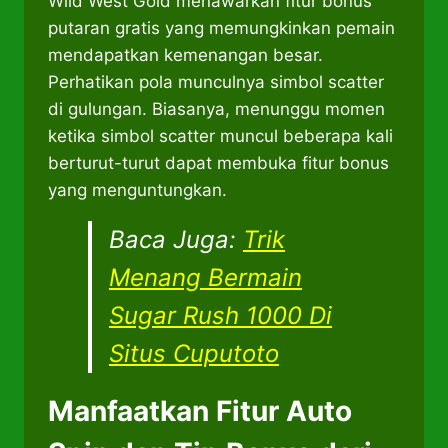
Wild West Gold menawarkan fitur bonus
putaran gratis yang memungkinkan pemain
mendapatkan kemenangan besar.
Perhatikan pola munculnya simbol scatter
di gulungan. Biasanya, menunggu momen
ketika simbol scatter muncul beberapa kali
berturut-turut dapat membuka fitur bonus
yang menguntungkan.
Baca Juga:
Trik
Menang Bermain
Sugar Rush 1000 Di
Situs Cuputoto
Manfaatkan Fitur Auto