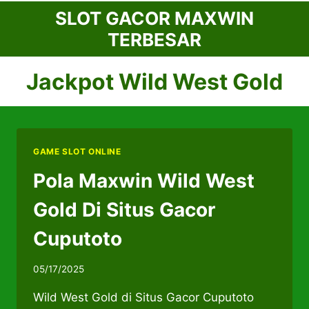
Skip
SLOT GACOR MAXWIN
to
TERBESAR
content
Jackpot Wild West Gold
GAME SLOT ONLINE
Pola Maxwin Wild West
Gold Di Situs Gacor
Cuputoto
05/17/2025
Wild West Gold di Situs Gacor Cuputoto