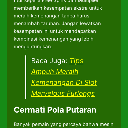
fitur seperti Free Spins dan Multiplier
memberikan kesempatan ekstra untuk
meraih kemenangan tanpa harus
menambah taruhan. Jangan lewatkan
kesempatan ini untuk mendapatkan
kombinasi kemenangan yang lebih
menguntungkan.
Baca Juga:
Tips
Ampuh Meraih
Kemenangan Di Slot
Marvelous Furlongs
Cermati Pola Putaran
Banyak pemain yang percaya bahwa mesin