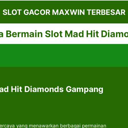
SLOT GACOR MAXWIN TERBESAR
a Bermain Slot Mad Hit Diam
Mad Hit Diamonds Gampang
percaya yang menawarkan berbagai permainan