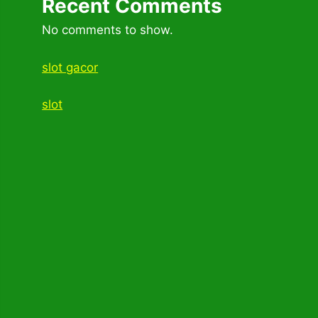
Recent Comments
No comments to show.
slot gacor
slot