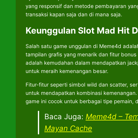
yang responsif dan metode pembayaran ya
transaksi kapan saja dan di mana saja.
Keunggulan Slot Mad Hit
Salah satu game unggulan di Meme4d adal
tampilan grafis yang menarik dan fitur bonu
adalah kemudahan dalam mendapatkan jackpo
untuk meraih kemenangan besar.
Fitur-fitur seperti simbol wild dan scatter, 
untuk mendapatkan kombinasi kemenangan. Se
game ini cocok untuk berbagai tipe pemain,
Baca Juga:
Meme4d – Temp
Mayan Cache