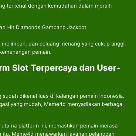
ang terkenal dengan kemudahan dalam meraih
g melimpah, dan peluang menang yang cukup tinggi,
g kemenangan pemain.
m Slot Terpercaya dan User-
g sudah dikenal luas di kalangan pemain Indonesia.
igasi yang mudah, Meme4d menyediakan berbagai
s utama platform ini, memastikan pemain merasa
ain itu, Meme4d menawarkan layanan pelanggan