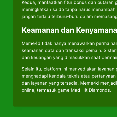
Kedua, manfaatkan fitur bonus dan putaran 
meningkatkan saldo tanpa harus menambah m
jangan terlalu terburu-buru dalam memasang
Keamanan dan Kenyamana
Meme4d tidak hanya menawarkan permainan 
keamanan data dan transaksi pemain. Sistem
dan keuangan yang dimasukkan saat bermai
Selain itu, platform ini menyediakan layan
menghadapi kendala teknis atau pertanyaan 
dan layanan yang tersedia, Meme4d menjadi
online, termasuk game Mad Hit Diamonds.