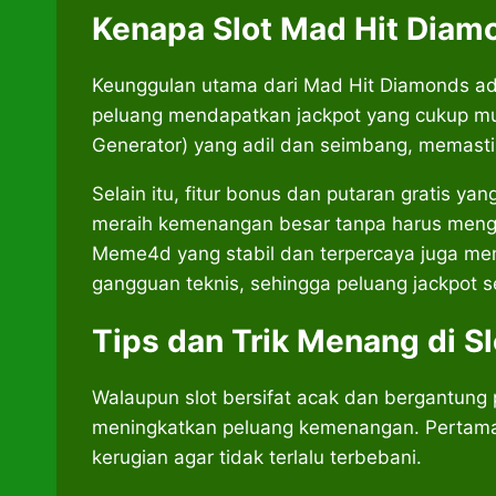
Kenapa Slot Mad Hit Dia
Keunggulan utama dari Mad Hit Diamonds ada
peluang mendapatkan jackpot yang cukup m
Generator) yang adil dan seimbang, memasti
Selain itu, fitur bonus dan putaran gratis 
meraih kemenangan besar tanpa harus menge
Meme4d yang stabil dan terpercaya juga mem
gangguan teknis, sehingga peluang jackpot s
Tips dan Trik Menang di S
Walaupun slot bersifat acak dan bergantung
meningkatkan peluang kemenangan. Pertama, 
kerugian agar tidak terlalu terbebani.