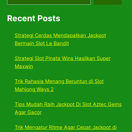
Recent Posts
Strategi Cerdas Mendapatkan Jackpot
Bermain Slot Le Bandit
Strategi Slot Pinata Wins Hasilkan Super
Maxwin
Trik Rahasia Menang Beruntun di Slot
Mahjong Ways 2
Tips Mudah Raih Jackpot Di Slot Aztec Gems
Agar Gacor
Trik Mengatur Ritme Agar Cepat Jackpot di