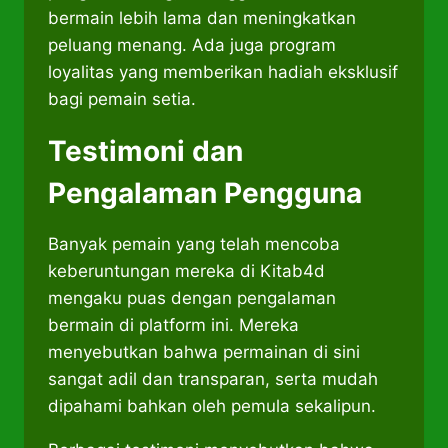
bermain lebih lama dan meningkatkan
peluang menang. Ada juga program
loyalitas yang memberikan hadiah eksklusif
bagi pemain setia.
Testimoni dan
Pengalaman Pengguna
Banyak pemain yang telah mencoba
keberuntungan mereka di Kitab4d
mengaku puas dengan pengalaman
bermain di platform ini. Mereka
menyebutkan bahwa permainan di sini
sangat adil dan transparan, serta mudah
dipahami bahkan oleh pemula sekalipun.