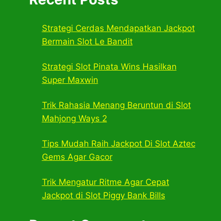
Strategi Cerdas Mendapatkan Jackpot
Bermain Slot Le Bandit
Strategi Slot Pinata Wins Hasilkan
Super Maxwin
Trik Rahasia Menang Beruntun di Slot
Mahjong Ways 2
Tips Mudah Raih Jackpot Di Slot Aztec
Gems Agar Gacor
Trik Mengatur Ritme Agar Cepat
Jackpot di Slot Piggy Bank Bills