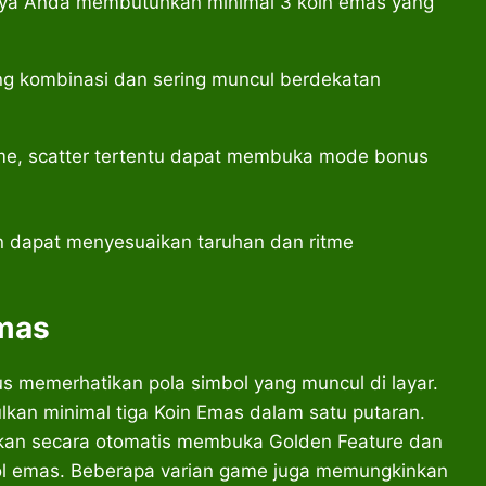
nya Anda membutuhkan minimal 3 koin emas yang
ng kombinasi dan sering muncul berdekatan
ame, scatter tertentu dapat membuka mode bonus
 dapat menyesuaikan taruhan dan ritme
mas
s memerhatikan pola simbol yang muncul di layar.
an minimal tiga Koin Emas dalam satu putaran.
akan secara otomatis membuka Golden Feature dan
l emas. Beberapa varian game juga memungkinkan