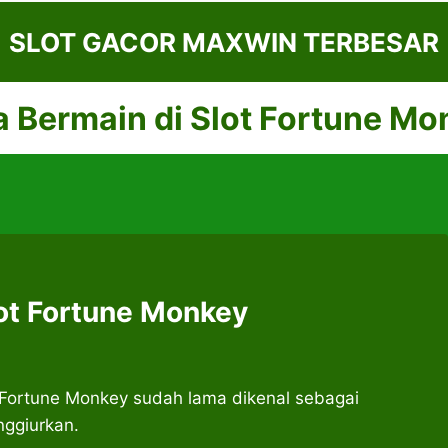
SLOT GACOR MAXWIN TERBESAR
a Bermain di Slot Fortune Mo
lot Fortune Monkey
 Fortune Monkey sudah lama dikenal sebagai
ggiurkan.