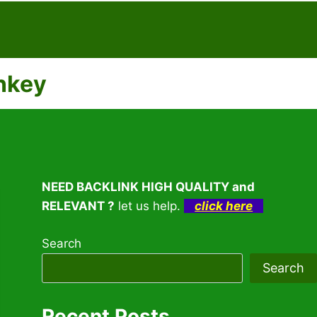
nkey
NEED BACKLINK HIGH QUALITY and
RELEVANT ?
let us help.
click here
Search
Search
Recent Posts