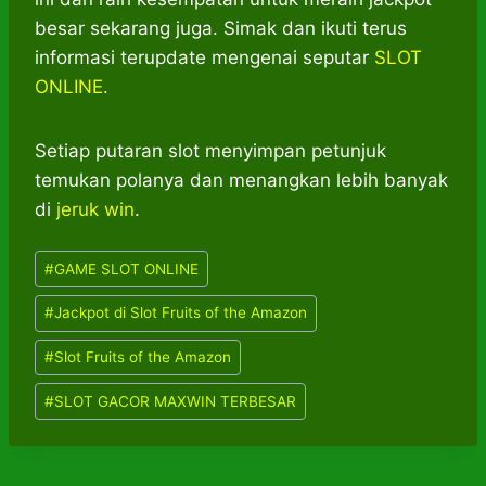
besar sekarang juga. Simak dan ikuti terus
informasi terupdate mengenai seputar
SLOT
ONLINE
.
Setiap putaran slot menyimpan petunjuk
temukan polanya dan menangkan lebih banyak
di
jeruk win
.
Post
#
GAME SLOT ONLINE
Tags:
#
Jackpot di Slot Fruits of the Amazon
#
Slot Fruits of the Amazon
#
SLOT GACOR MAXWIN TERBESAR