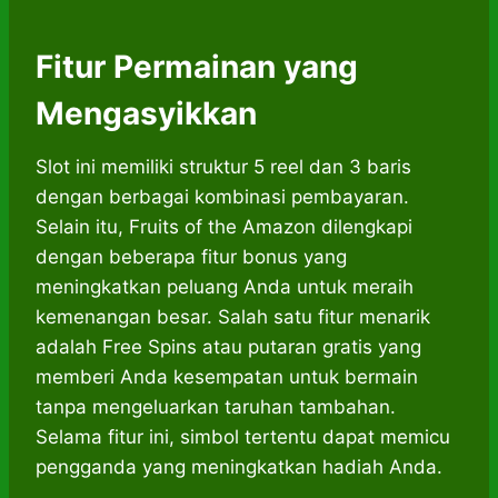
Fitur Permainan yang
Mengasyikkan
Slot ini memiliki struktur 5 reel dan 3 baris
dengan berbagai kombinasi pembayaran.
Selain itu, Fruits of the Amazon dilengkapi
dengan beberapa fitur bonus yang
meningkatkan peluang Anda untuk meraih
kemenangan besar. Salah satu fitur menarik
adalah Free Spins atau putaran gratis yang
memberi Anda kesempatan untuk bermain
tanpa mengeluarkan taruhan tambahan.
Selama fitur ini, simbol tertentu dapat memicu
pengganda yang meningkatkan hadiah Anda.