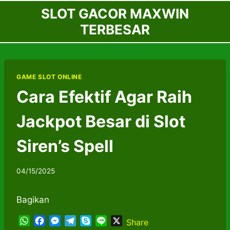
Skip
SLOT GACOR MAXWIN
to
TERBESAR
content
GAME SLOT ONLINE
Cara Efektif Agar Raih
Jackpot Besar di Slot
Siren’s Spell
04/15/2025
Bagikan
W
F
M
T
S
L
X
Share