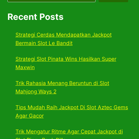
Recent Posts
Strategi Cerdas Mendapatkan Jackpot
Bermain Slot Le Bandit
Strategi Slot Pinata Wins Hasilkan Super
Maxwin
Trik Rahasia Menang Beruntun di Slot
Mahjong Ways 2
Tips Mudah Raih Jackpot Di Slot Aztec Gems
Agar Gacor
Trik Mengatur Ritme Agar Cepat Jackpot di